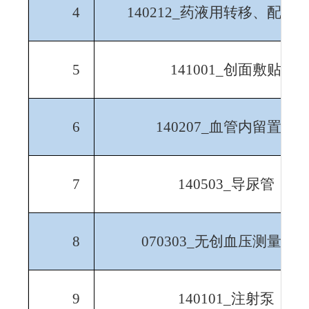
4
140212_
药液用转移、配药
5
141001_
创面敷贴
6
140207_
血管内留置针
7
140503_
导尿管
8
070303_
无创血压测量设
9
140101_
注射泵