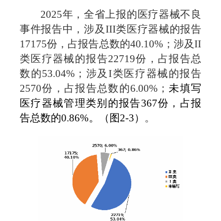
2025
年，全省上报的医疗器械不良
事件报告中，涉及
III
类
医疗器械的报告
17175
份，占报告总数的
40.10%
；涉及
II
类医疗器械的报告
22719
份，占报
告总
数的
53.04%
；涉及
I
类医疗器械的报告
2570
份，占报告总数的
6.00%
；
未填写
医疗器械管理类别
的报告
367
份，占报
告总数
的
0.86%
。（图
2-3
）
。