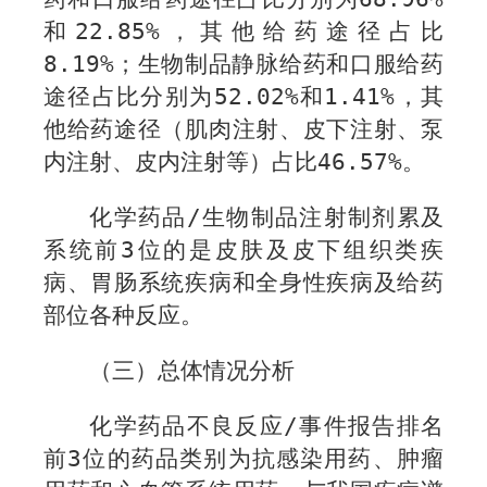
和
22.85
%
，其他给药途径占比
8.19%
；生物制品静脉给药和口服给药
途径占比分别为
52.02
%
和
1.41
%
，其
他给药途径（肌肉注射、皮下注射、泵
内注射、皮内注射等）占比
46.
57%
。
化学药品
/
生物制品注射制剂累及
系统前
3
位的是皮肤及皮下组织类疾
病、胃肠系统疾病和全身性疾病及给药
部位各种反应。
（三）总体情况分析
化学药品不良反应
/
事件报告排名
前
3
位的药品类别为抗感染用药、肿瘤