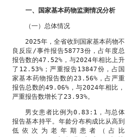
一、国家基本药物监测情况分析
（一）总体情况
2025
年，全省收到国家基本药物不
良反应
/
事件报告
58773
份，占年度总
报告数的
47.52%
，与
2024
年相比上升
了
12.53%
；严重报告
13847
份，占国
家基本药物报告数的
23.56%
，占严重
报告总数的
49.06%
，与
2024
年相比，
严重报告数增长了
23.93%
。
男女患者比例为
0.
83
:1
，与总体
报告基本持平。年龄分布构成比从高到
低依次为老年期患者（占比