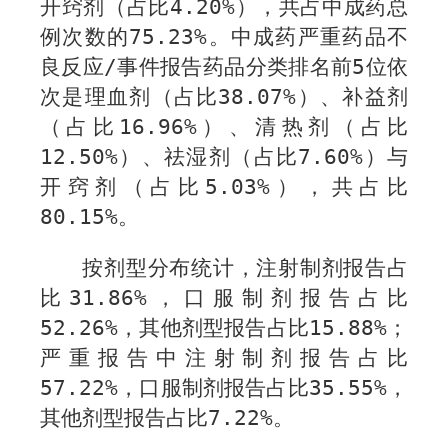
开窍剂（占比
4.20%
），共占中成药总
例次数的
75.23%
。中成药严重药品不
良反应
/
事件报告药品分类排名前
5
位依
次是理血剂（占比
38.07%
）、补益剂
（占比
16.96%
）、清热剂（占比
12.50%
）、祛湿剂（占比
7.60%
）与
开窍剂（占比
5.03%
），共占比
80.15%
。
按剂型分布统计，注射制剂报告占
比
31.86%
，口服制剂报告占比
52.26%
，其他剂型报告占比
1
5.88%
；
严重报告中注射制剂报告占比
57.22
%
，口服制剂报告占比
35.55
%
，
其他剂型报告占比
7.22
%
。