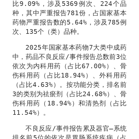
比
9.09%
，涉及
53
69
例次、
224
个品
种，其中严重报告
781
份，占国家基本
药物严重报告数的
5.64%
，涉及
785
例
次、
135
个（类）品种。
2025
年国家基本药物
7
大类中成药
中，药品不良反应
/
事件报告总数前
3
位
依次为内科用药（占比
67.00%
）、骨
伤科用药（占比
1
8
.94%
）、外科用药
（占比
4
.
63
%
）。按功能分类，排名前
3
的类别为祛瘀剂（占比
2
4
.
68%
）、骨
伤科用药（
18.94%
）和清热剂（占比
1
1.5
4%
）。
不良反应
/
事件报告累及器官—系统
排名前
5
位的依次是胃肠系统疾病（占