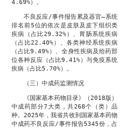
4.
69%
）。
不良反应
/
事件报告累及器官—系统
排名前
5
位的依次是皮肤及皮下组织类
疾病（占比
29.32
%
）、胃肠系统疾病
（占比
22.40
%
）、各类神经系统疾病
（占比
9.
49
%
）、全身性疾病及给药部
位各种反应（占比
9.41
%
）与免疫系统
疾病（占比
5.70
%
）。
（三）中成药监测情况
《国家基本药物目录》（
2018
版）
中成药部分
7
大类，共
268
个（类）品
种。
202
5
年，我省共收到国家基本药物
中成药不良反应
/
事件报告
5345
份，占