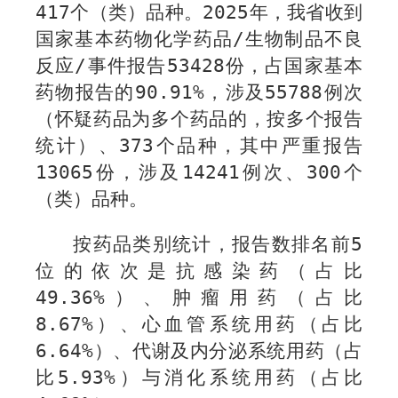
417
个（类）品种。
2025
年，我省收到
国家基本药物化学药品
/
生物制品不良
反应
/
事件报告
53428
份，占国家基本
药物报告的
90.91%
，涉及
55788
例次
（怀疑药品为多个药品的，按多个报告
统计）、
373
个品种，其中严重报告
13065
份，涉及
14241
例次、
300
个
（类）品种。
按药品类别统计，报告数排名前
5
位的依次是抗感染药（占比
49.3
6%
）、肿瘤用药（占比
8.6
7%
）、心血管系统用药（占比
6.64
%
）、代谢及内分泌系统用药（占
比
5.93
%
）与消化系统用药（占比