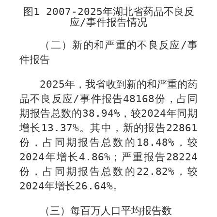
图
1 200
7
-202
5
年湖北省药品不良反
应
/
事件报告情况
（二）新的和严重的不良反应
/
事
件报告
2
025
年，我省收到新的和严重的药
品不良反应
/
事件报告
48168
份，占同
期报告总数的
38.94%
，较
2
024
年同期
增长
13.37%
。其中，新的报告
22861
份，占同期报告总数的
18.48%
，较
2
024
年增长
4.86%
；严重报告
28224
份，
占同期报告总数的
22.82%
，较
2
024
年增长
26.64%
。
（三）每百万人口平均报告数