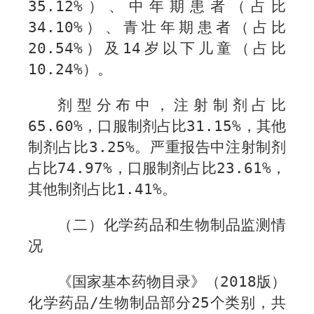
35.12
%
）、中年期患者（占比
3
4.10
%
）、青壮年期患者（占比
20.54
%
）及
14
岁以下儿童（占比
1
0.24
%
）。
剂型分布中，注射制剂占比
65.60
%
，口服制剂占比
31.15
%
，其他
制剂占比
3.25
%
。严重报告中注射制剂
占比
74.97%
，口服制剂占比
23.61%
，
其他制剂占比
1.41
%
。
（二）化学药品和生物制品监测情
况
《国家基本药物目录》（
2018
版）
化学药品
/
生物制品部分
25
个类别，共