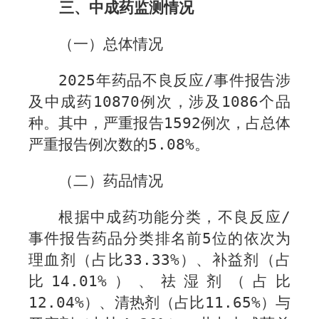
三、中成药监测情况
（一）总体情况
2025
年药品不良反应
/
事件报告涉
及中成药
10870
例次，涉及
1086
个品
种。其中，严重报告
1592
例次，占总体
严重报告例次数的
5.08%
。
（二）药品情况
根据中成药功能分类，不良反应
/
事件报告药品分类排名前
5
位的依次为
理血剂（占比
33.33%
）、补益剂（占
比
14.01%
）、祛湿剂（占比
12.04%
）、清热剂（占比
11.65%
）与