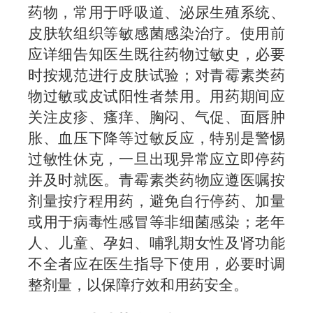
药物，常用于呼吸道、泌尿生殖系统、
皮肤软组织等敏感菌感染治疗。使用前
应详细告知医生既往药物过敏史，必要
时按规范进行皮肤试验；对青霉素类药
物过敏或皮试阳性者禁用。用药期间应
关注
皮疹、瘙痒、胸闷、气促、面唇肿
胀、血压下降等过敏反应，
特别是
警惕
过敏性休克，一旦出现异常应立即停药
并
及时
就医。青霉素类药物应遵医嘱按
剂量
按
疗程用药，避免自行停药、加量
或用于病毒性感冒等非细菌感染；老年
人、儿童、孕妇、哺乳期女性及肾功能
不全者应在医生指导下使用，必要时调
整剂量，以保障疗效和用药安全。