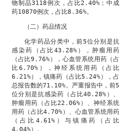
物制品
3118
例次，占比
2.40%
；中成
药
10870
例次，占比
8.36%
。
（二）药品情况
化学药品分类中，前
5
位分别是抗
感染药（占比
43.28%
），肿瘤用药
（占比
9.76%
），心血管系统用药（占
比
6.70%
），神经系统用药（占比
6.21%
），镇痛药（占比
5.24%
），占
总报告数的
71.10%
。严重报告中，前
5
位分别是抗感染药（占比
40.28%
）、
肿瘤用药（占比
22.06%
）、神经系统
用药（占比
4.
70
%
）、心血管系统用药
（占比
4
.
61%
）与镇痛药（占比
4.04%
）。