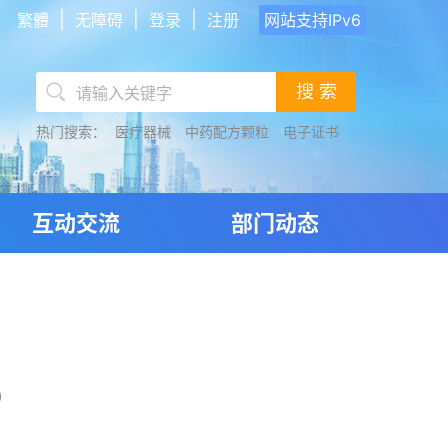
|
|
|
繁體
无障碍
登录
注册
网站支持IPv6
搜 索
热门搜索：
医疗器械
中药配方颗粒
电子证书
互动交流
部门动态
)