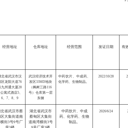
经营
地址
仓库地址
经营范围
发证日期
有
湖北省武汉市汉
武汉经济技术开
中药饮片、中成药、
2022/10/28
2
阳区龙阳大道
76
发区
33MD
地块
化学药、生物制品。
号九州通大厦
28
（枫树三路
116
层公寓式酒店
5
、
号）仓库第一层
6
、
7
、
8
、
9
东侧
湖北省武汉市蔡
湖北省武汉市
中药饮片、中成
2026/6/24
甸区大集街道南
蔡甸区大集街
药、化学药、生物
湾横街
3
号
9
号厂
道南湾横街
3
号
制品。
房
3
楼
9
号厂房
3
楼