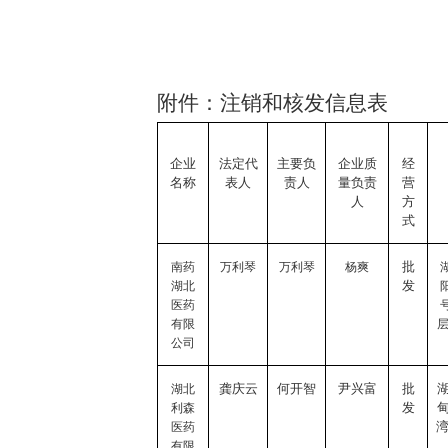
附件：注销和核发信息表
企业
法定代
主要
负
企业质
经
名称
表人
责人
量负责
营
人
方
式
批
南药
万利琴
万利琴
杨爽
发
湖北
医药
有限
公司
龚庆云
何开智
尹兴富
批
湖北
发
利森
医药
有限