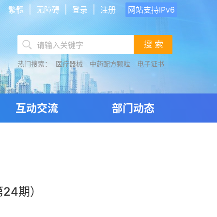
|
|
|
繁體
无障碍
登录
注册
网站支持IPv6
搜 索
热门搜索：
医疗器械
中药配方颗粒
电子证书
互动交流
部门动态
24期）