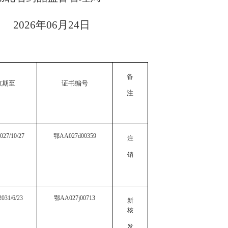
2026
年
06
月
24
日
备
效期至
证
书编号
注
027/10/27
鄂
AA027d00359
注
销
2031/6/23
鄂
AA027j00713
新
核
发