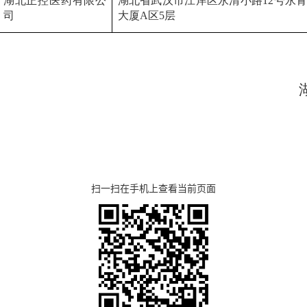
湖北正控医药有限公
湖北省武汉市江岸区永清小路
12
号永
司
大厦
A
区
5
层
扫一扫在手机上查看当前页面