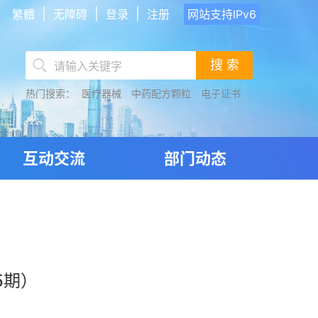
|
|
|
繁體
无障碍
登录
注册
网站支持IPv6
搜 索
热门搜索：
医疗器械
中药配方颗粒
电子证书
互动交流
部门动态
5期）