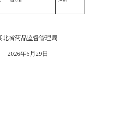
青汇
高立红
注销
湖北省药品监督管理局
2026
年
6
月
29
日