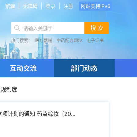
|
|
|
繁體
无障碍
登录
注册
网站支持IPv6
搜 索
热门搜索：
医疗器械
中药配方颗粒
电子证书
互动交流
部门动态
法规制度
计划的通知 药监综妆〔20...